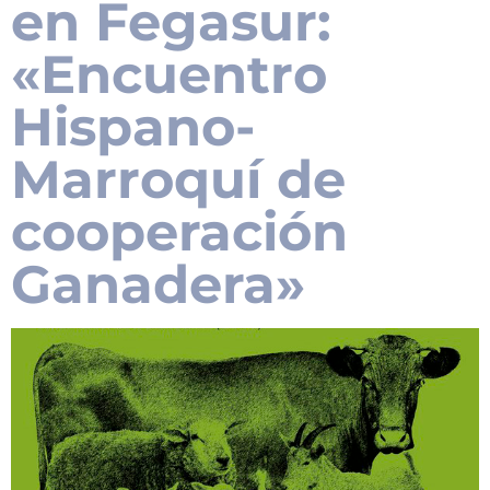
en Fegasur:
«Encuentro
Hispano-
Marroquí de
cooperación
Ganadera»